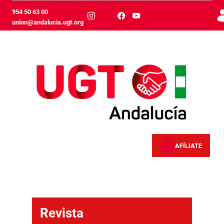
跳转到主内容
954 50 63 00
union@andalucia.ugt.org
AFÍLIATE
Revista
Revista