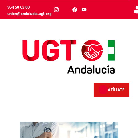
跳转到主内容
954 50 63 00
union@andalucia.ugt.org
AFÍLIATE
Otros descuentos UGT Andalucía