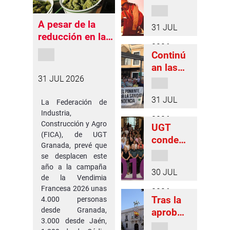
la
concien
A pesar de la
31 JUL
ciación
reducción en la
en la
2026
producción
Continú
protecci
francesa de uva,
an las
ón de
se mantiene en
moviliza
31 JUL 2026
los
4.000 el número
ciones
trabajad
de
31 JUL
La Federación de
en
ores
vendimiadores
Industria,
Atarfe y
frente al
2026
granadinos que
Construcción y Agro
UGT
Santa
calor en
se van a
(FICA), de UGT
conden
Fe para
Granada
Granada, prevé que
desplazar al país
a y
reclama
, pero
se desplacen este
vecino
muestra
r un
continu
año a la campaña
30 JUL
su
tercer
de la Vendimia
ará
repulsa
Francesa 2026 unas
equipo
vigilante
2026
Tras la
4.000 personas
en
de
para
desde Granada,
aprobac
Granada
urgenci
que se
3.000 desde Jaén,
ión del
por un
as ante
cumpla