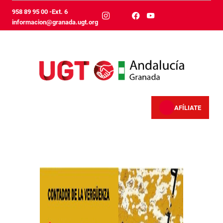
Skip to Main Content
958 89 95 00 -Ext. 6
informacion@granada.ugt.org
AFÍLIATE
Inicio - Granada