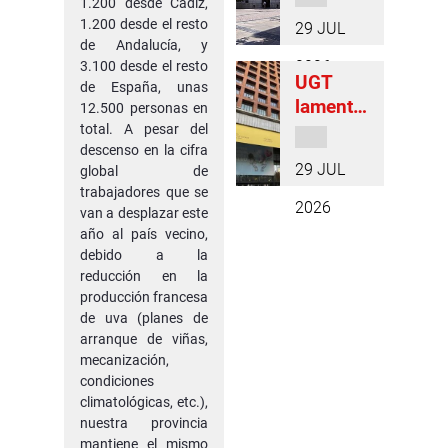
1.200 desde Cádiz,
III Plan
presunt
la
la
1.200 desde el resto
29 JUL
de
o
saturaci
normati
de Andalucía, y
Igualda
asesinat
ón de
2026
3.100 desde el resto
va en
UGT
d en el
o
de España, unas
los
esta
lamenta
Ayunta
12.500 personas en
machist
centros
materia
que
total. A pesar del
miento
a en
de salud
descenso en la cifra
Granada
de
Barcelo
29 JUL
global de
se
Granada
na el
trabajadores que se
quede
, UGT
pasado
2026
van a desplazar este
sin la
exige su
28 de
año al país vecino,
Agencia
implant
julio
debido a la
Estatal
ación en
reducción en la
de
producción francesa
la RPT
de uva (planes de
Salud
arranque de viñas,
Pública
mecanización,
y señala
condiciones
la
climatológicas, etc.),
incertid
nuestra provincia
umbre
mantiene el mismo