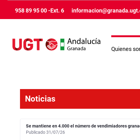
Skip to Main Content
958 89 95 00 -Ext. 6
informacion@granada.ugt.
Quienes s
Noticias - Granada
Noticias
Se mantiene en 4.000 el número de vendimiadores granadi
Publicado 31/07/26