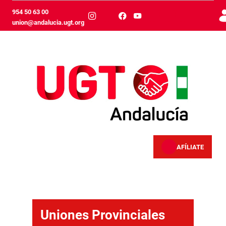
メインコンテンツにスキップ
954 50 63 00
union@andalucia.ugt.org
AFÍLIATE
Uniones Provinciales
Uniones Provinciales