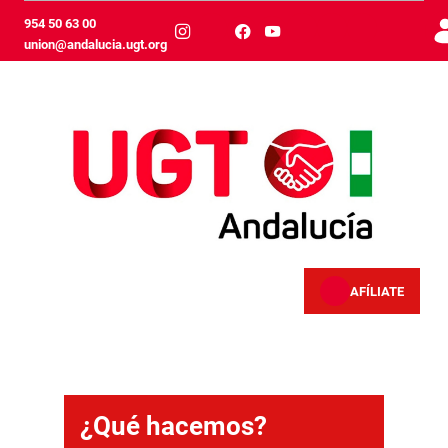
メインコンテンツにスキップ
954 50 63 00
union@andalucia.ugt.org
AFÍLIATE
Qué hacemos
¿Qué hacemos?