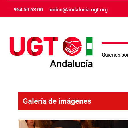
メインコンテンツにスキップ
954 50 63 00
union@andalucia.ugt.org
Quiénes s
Galería de imágenes
Galería de imágenes