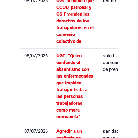
08/07/2026
UGT denuncia que
fesmc
CCOO, patronal y
CSIF venden los
derechos de los
trabajadores en el
convenio
colectivo de
08/07/2026
UGT: “Quien
salud laboral,
confunde el
comunicados
absentismo con
de prensa
las enfermedades
que impiden
trabajar trata a
las personas
trabajadoras
como mera
mercancía”
07/07/2026
Agredir a un
sanidad,