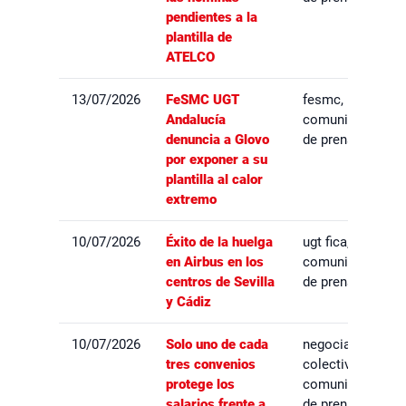
pendientes a la
plantilla de
ATELCO
13/07/2026
FeSMC UGT
fesmc,
Andalucía
comunicados
denuncia a Glovo
de prensa
por exponer a su
plantilla al calor
extremo
10/07/2026
Éxito de la huelga
ugt fica,
en Airbus en los
comunicados
centros de Sevilla
de prensa
y Cádiz
10/07/2026
Solo uno de cada
negociación
tres convenios
colectiva,
protege los
comunicados
salarios frente a
de prensa