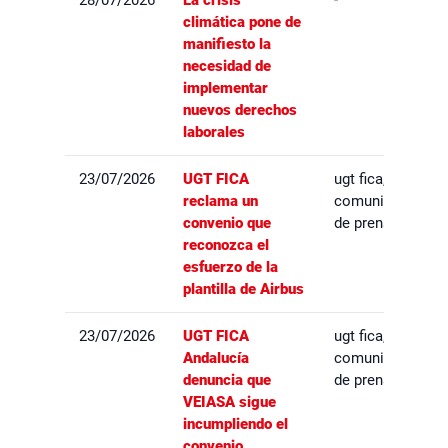
28/07/2026
La crisis
-
climática pone de
manifiesto la
necesidad de
implementar
nuevos derechos
laborales
23/07/2026
UGT FICA
ugt fica,
reclama un
comunicados
convenio que
de prensa
reconozca el
esfuerzo de la
plantilla de Airbus
23/07/2026
UGT FICA
ugt fica,
Andalucía
comunicados
denuncia que
de prensa
VEIASA sigue
incumpliendo el
convenio