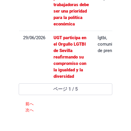
trabajadoras debe
ser una prioridad
para la política
económica
29/06/2026
UGT participa en
lgtbi,
el Orgullo LGTBI
comunicados
de Sevilla
de prensa
reafirmando su
compromiso con
la igualdad y la
diversidad
ページ 1 / 5
前へ
次へ