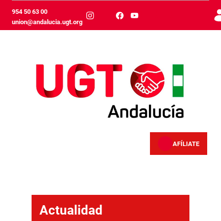
メインコンテンツにスキップ
954 50 63 00
union@andalucia.ugt.org
AFÍLIATE
Actualidad
Actualidad