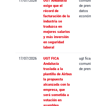
17/07/2026
UGT Andalucía
comunicados
exige que el
de prensa,
récord de
datos
facturación de la
económicos
industria se
traduzca en
mejores salarios
y más inversión
en seguridad
laboral
17/07/2026
UGT FICA
ugt fica,
Andalucía
comunicados
traslada a la
de prensa
plantilla de Airbus
la propuesta
alcanzada con la
empresa, que
será sometida a
votación en
asamblea