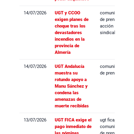
14/07/2026
UGT y CCOO
comunicados
exigen planes de
de prensa,
choque tras los
acción
devastadores
sindical
incendios en la
provincia de
Almería
14/07/2026
UGT Andalucía
comunicados
muestra su
de prensa
rotundo apoyo a
Manu Sánchez y
condena las
amenazas de
muerte recibidas
13/07/2026
UGT FICA exige el
ugt fica,
pago inmediato de
comunicados
las nóminas
de prensa