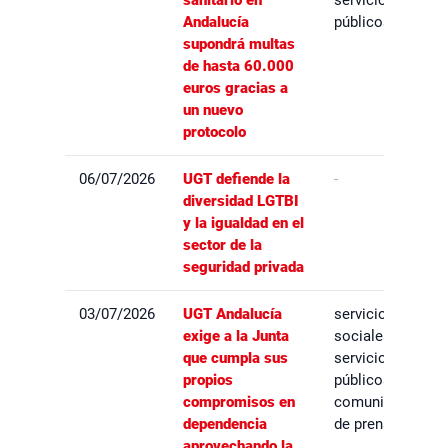
sanitario en
servicios
Andalucía
públicos
supondrá multas
de hasta 60.000
euros gracias a
un nuevo
protocolo
06/07/2026
UGT defiende la
-
diversidad LGTBI
y la igualdad en el
sector de la
seguridad privada
03/07/2026
UGT Andalucía
servicios
exige a la Junta
sociales,
que cumpla sus
servicios
propios
públicos,
compromisos en
comunicados
dependencia
de prensa
aprovechando la