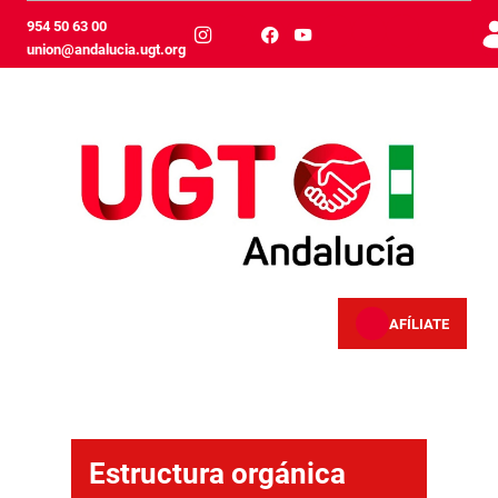
メインコンテンツにスキップ
954 50 63 00
union@andalucia.ugt.org
AFÍLIATE
Estructura orgánica
Estructura orgánica