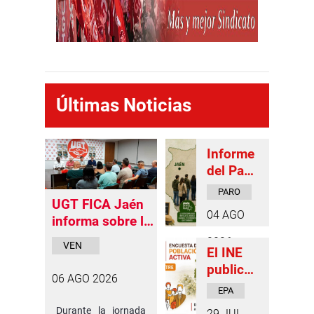
Últimas Noticias
Informe
del Paro
registra
PARO
do en
UGT FICA Jaén
04 AGO
Julio de
informa sobre la
2026
vendimia
2026
VEN
El INE
francesa
DIMI
publica
A
06 AGO 2026
los
EPA
datos
Durante la jornada
29 JUL