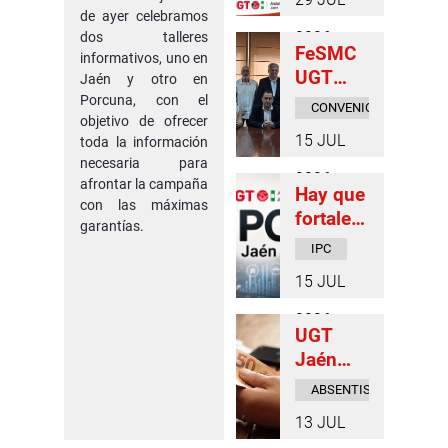
relativo
de ayer celebramos
s a la
2026
dos talleres
FeSMC
EPA del
informativos, uno en
UGT
segund
Jaén y otro en
Jaén y
Porcuna, con el
o
CONVENIO
objetivo de ofrecer
CCOO
trimestr
HOSTELERIA
15 JUL
toda la información
Servicio
e 2026
necesaria para
s firman
2026
afrontar la campaña
Hay que
el nuevo
con las máximas
fortalec
Conveni
garantías.
er a las
o de
IPC
econom
Hosteler
15 JUL
ías
ía de
domésti
Jaén,
2026
UGT
cas y
que
Jaén
alcanzar
benefici
rechaza
un
ará a
ABSENTISMO
que se
increme
más de
13 JUL
confund
nto
12.000