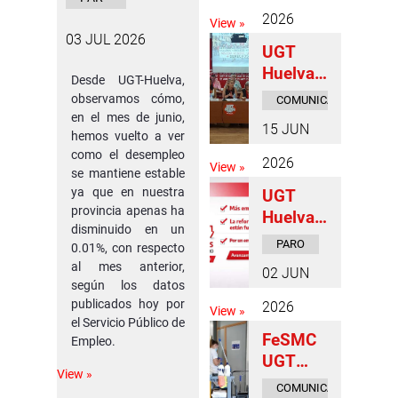
ad y la
O
2026
View »
libertad
03 JUL 2026
UGT
en las
Huelva
jornada
Desde UGT-Huelva,
celebra
s
observamos cómo,
COMUNICADOS
su I
en el mes de junio,
DE PRENSA
“Hablan
15 JUN
Comité
hemos vuelto a ver
do
como el desempleo
Constitu
desde la
2026
View »
se mantiene estable
yente y
Libertad
ya que en nuestra
UGT
fija las
”
provincia apenas ha
Huelva
líneas
disminuido en un
valora la
estratég
PARO
0.01%, con respecto
caída
icas
al mes anterior,
02 JUN
del paro
para el
según los datos
en mayo
publicados hoy por
próximo
2026
View »
y
el Servicio Público de
periodo.
FeSMC
Empleo.
destaca
UGT
el
View »
Huelva
impacto
COMUNICADOS