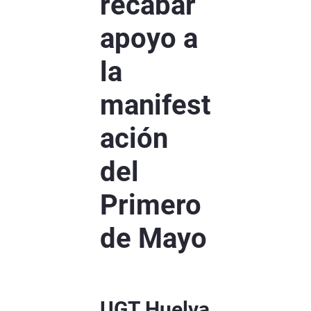
recabar
apoyo a
la
manifest
ación
del
Primero
de Mayo
UGT Huelva