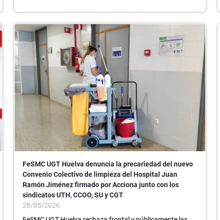
FeSMC UGT Huelva denuncia la precariedad del nuevo
Convenio Colectivo de limpieza del Hospital Juan
Ramón Jiménez firmado por Acciona junto con los
sindicatos UTH, CCOO, SU y CGT
28/05/2026
FeSMC UGT Huelva rechaza frontal y públicamente las