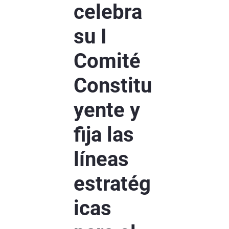
celebra
su I
Comité
Constitu
yente y
fija las
líneas
estratég
icas