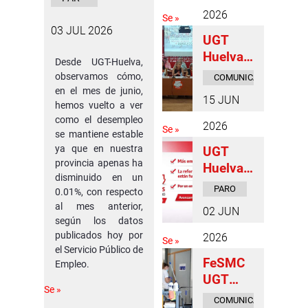
ad y la
O
2026
Se »
libertad
03 JUL 2026
UGT
en las
Huelva
jornada
Desde UGT-Huelva,
celebra
s
observamos cómo,
COMUNICADOS
su I
en el mes de junio,
DE PRENSA
“Hablan
15 JUN
Comité
hemos vuelto a ver
do
como el desempleo
Constitu
desde la
2026
Se »
se mantiene estable
yente y
Libertad
ya que en nuestra
UGT
fija las
”
provincia apenas ha
Huelva
líneas
disminuido en un
valora la
estratég
PARO
0.01%, con respecto
caída
icas
al mes anterior,
02 JUN
del paro
para el
según los datos
en mayo
publicados hoy por
próximo
2026
Se »
y
el Servicio Público de
periodo.
FeSMC
Empleo.
destaca
UGT
el
Se »
Huelva
impacto
COMUNICADOS