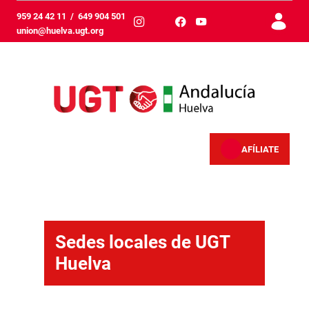
Hoppa till huvudinnehåll
959 24 42 11
/
649 904 501
union@huelva.ugt.org
AFÍLIATE
Sedes locales - Huelva
Sedes locales de UGT
Huelva