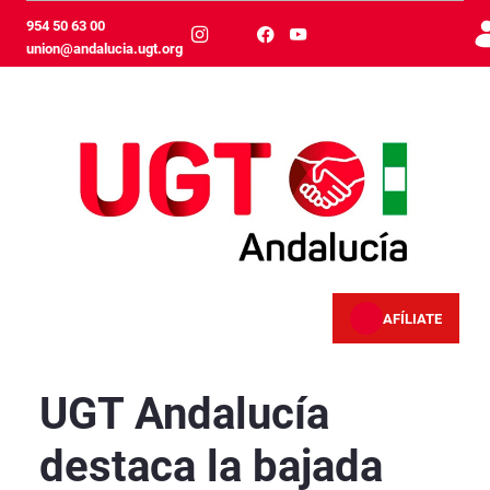
メインコンテンツにスキップ
954 50 63 00
union@andalucia.ugt.org
AFÍLIATE
UGT Andalucía destaca la bajada del paro en a
UGT Andalucía
destaca la bajada