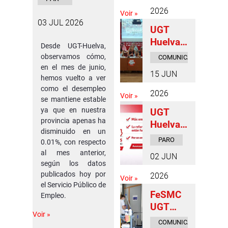
ad y la
O
2026
Voir »
libertad
03 JUL 2026
UGT
en las
Huelva
jornada
Desde UGT-Huelva,
celebra
s
observamos cómo,
COMUNICADOS
su I
en el mes de junio,
DE PRENSA
“Hablan
15 JUN
Comité
hemos vuelto a ver
do
como el desempleo
Constitu
desde la
2026
Voir »
se mantiene estable
yente y
Libertad
ya que en nuestra
UGT
fija las
”
provincia apenas ha
Huelva
líneas
disminuido en un
valora la
estratég
PARO
0.01%, con respecto
caída
icas
al mes anterior,
02 JUN
del paro
para el
según los datos
en mayo
publicados hoy por
próximo
2026
Voir »
y
el Servicio Público de
periodo.
FeSMC
Empleo.
destaca
UGT
el
Voir »
Huelva
impacto
COMUNICADOS