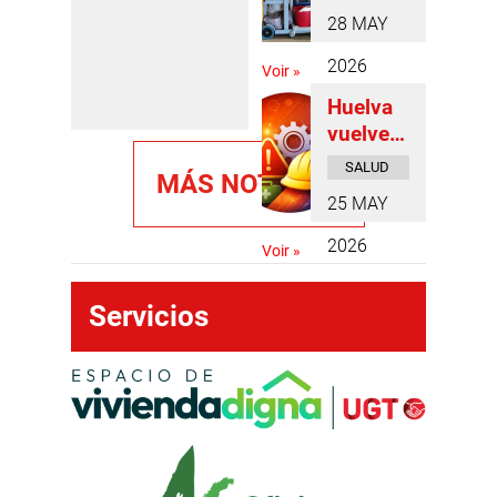
denunci
DE PRENSA
positivo
28 MAY
a la
de la
precarie
reforma
2026
Voir »
dad del
laboral
Huelva
nuevo
y del
vuelve a
Conveni
SMI
liderar
o
SALUD
MÁS NOTICIAS
la
LABORAL
Colectiv
25 MAY
siniestr
o de
alidad
limpieza
2026
Voir »
laboral
del
en
Hospital
Servicios
Andaluc
Juan
ía: los
Ramón
accident
Jiménez
es de
firmado
trabajo
por
crecen
Acciona
un
junto