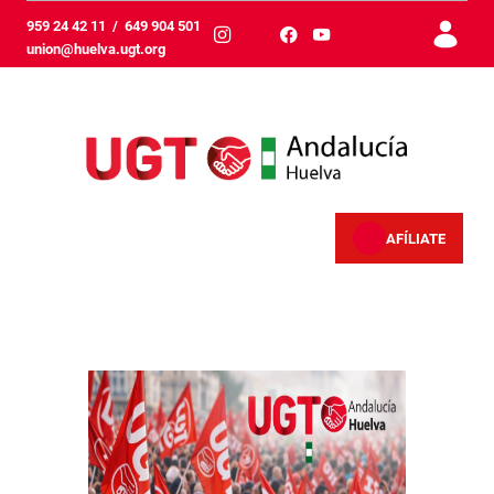
Saut au contenu principal
959 24 42 11
/
649 904 501
union@huelva.ugt.org
AFÍLIATE
Inicio - Huelva