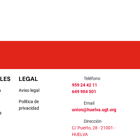
LES
LEGAL
Teléfono
959 24 42 11
a
Aviso legal
649 904 501
Política de
Email
privacidad
union@huelva.ugt.org
a
Dirección
a
C/ Puerto, 28 - 21001 -
HUELVA