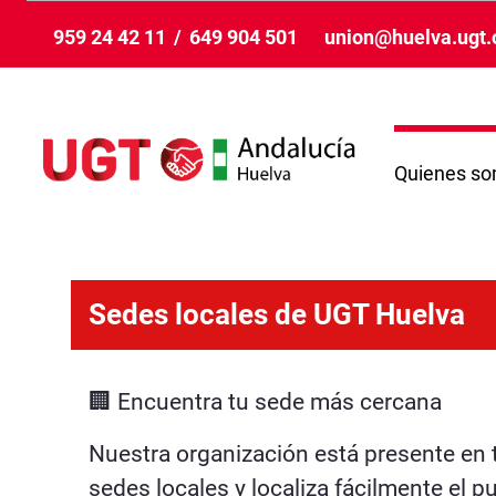
Saut au contenu principal
959 24 42 11
/
649 904 501
union@huelva.ugt.
Quienes s
Sedes locales - Huelva
Sedes locales de UGT Huelva
🏢 Encuentra tu sede más cercana
Nuestra organización está presente en tod
sedes locales y localiza fácilmente el 