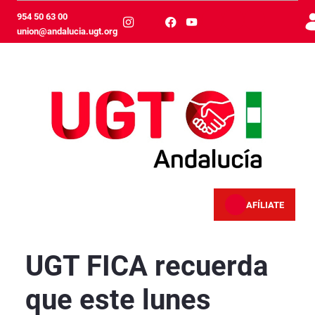
メインコンテンツにスキップ
954 50 63 00
union@andalucia.ugt.org
AFÍLIATE
UGT FICA recuerda que este lunes comienza la 
UGT FICA recuerda
que este lunes