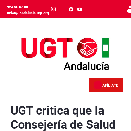
メインコンテンツにスキップ
954 50 63 00
union@andalucia.ugt.org
AFÍLIATE
UGT critica que la Consejería de Salud intenta
UGT critica que la
Consejería de Salud