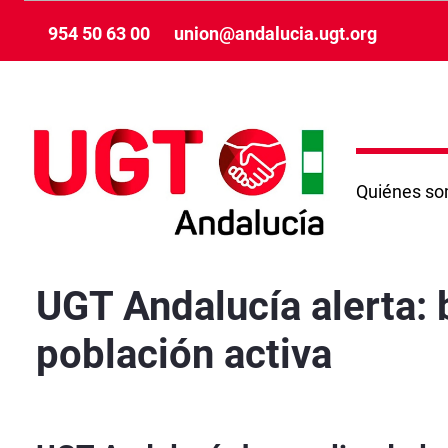
メインコンテンツにスキップ
954 50 63 00
union@andalucia.ugt.org
Quiénes s
UGT Andalucía alerta: baja el paro, pero con 
UGT Andalucía alerta: 
población activa