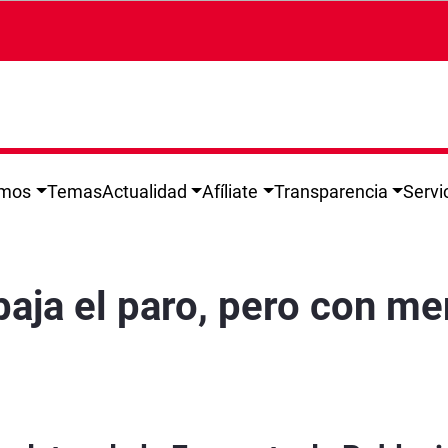
omos
Temas
Actualidad
Afíliate
Transparencia
Servi
menos empleo y población activa
baja el paro, pero con m