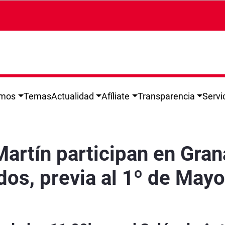
omos
Temas
Actualidad
Afíliate
Transparencia
Servi
anada en una asamblea de delegadas y delegad
Martín participan en Gra
os, previa al 1º de Mayo