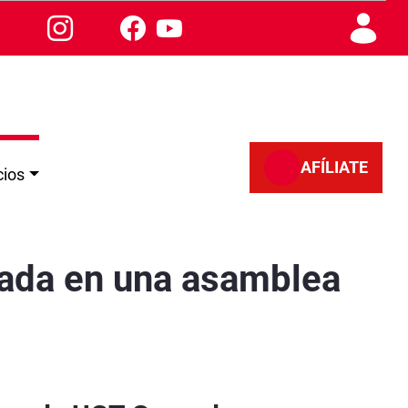
AFÍLIATE
cios
os, previa al 1º de Mayo
nada en una asamblea