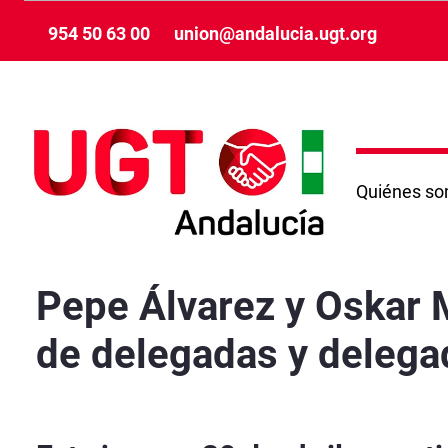
メインコンテンツにスキップ
954 50 63 00
union@andalucia.ugt.org
Quiénes s
Pepe Álvarez y Oskar Martín participan en Gr
Pepe Álvarez y Oskar 
de delegadas y delegad