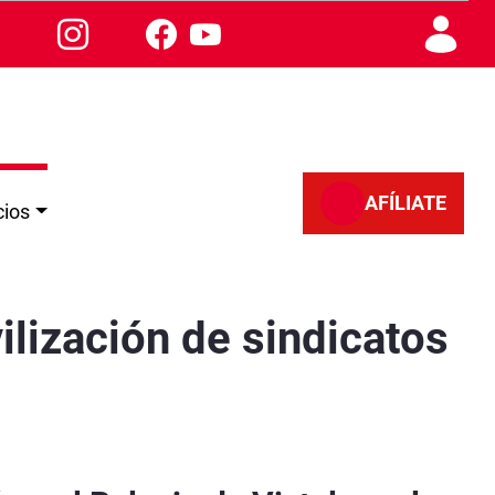
AFÍLIATE
cios
adrid
lización de sindicatos