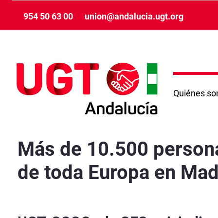
メインコンテンツにスキップ
954 50 63 00
union@andalucia.ugt.org
Quiénes s
Más de 10.500 personas acudirán a la gran mo
Más de 10.500 personas
de toda Europa en Mad