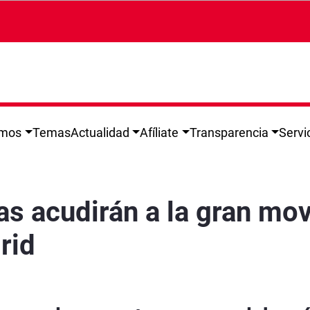
omos
Temas
Actualidad
Afíliate
Transparencia
Servi
vilización de sindicatos de toda Europa en M
 acudirán a la gran movi
rid