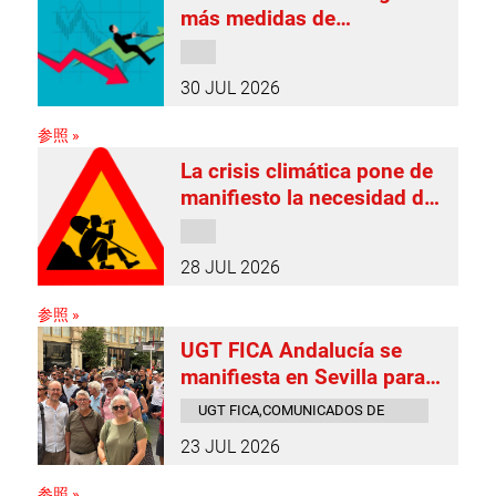
más medidas de
protección para las
familias trabajadoras
30 JUL 2026
参照 »
La crisis climática pone de
manifiesto la necesidad de
implementar nuevos
derechos laborales
28 JUL 2026
参照 »
UGT FICA Andalucía se
manifiesta en Sevilla para
reclamar un convenio que
UGT FICA,COMUNICADOS DE
reconozca el esfuerzo de
PRENSA
23 JUL 2026
la plantilla de Airbus
参照 »