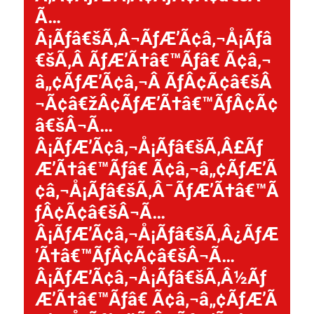
Ã…
Â¡Ãƒâ€šÃ‚Â¬ÃƒÆ’Ã¢â‚¬Å¡Ãƒâ
€šÃ‚Â ÃƒÆ’Ã†â€™Ãƒâ€ Ã¢â‚¬
â„¢ÃƒÆ’Ã¢â‚¬Â ÃƒÂ¢Ã¢â€šÂ
¬Ã¢â€žÂ¢ÃƒÆ’Ã†â€™ÃƒÂ¢Ã¢
â€šÂ¬Ã…
Â¡ÃƒÆ’Ã¢â‚¬Å¡Ãƒâ€šÃ‚Â£Ãƒ
Æ’Ã†â€™Ãƒâ€ Ã¢â‚¬â„¢ÃƒÆ’Ã
¢â‚¬Å¡Ãƒâ€šÃ‚Â¯ÃƒÆ’Ã†â€™Ã
ƒÂ¢Ã¢â€šÂ¬Ã…
Â¡ÃƒÆ’Ã¢â‚¬Å¡Ãƒâ€šÃ‚Â¿ÃƒÆ
’Ã†â€™ÃƒÂ¢Ã¢â€šÂ¬Ã…
Â¡ÃƒÆ’Ã¢â‚¬Å¡Ãƒâ€šÃ‚Â½Ãƒ
Æ’Ã†â€™Ãƒâ€ Ã¢â‚¬â„¢ÃƒÆ’Ã