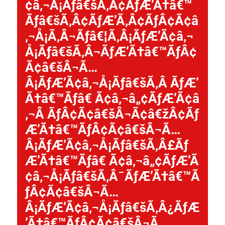
¢â‚¬Å¡Ãƒâ€šÃ‚Â¢ÃƒÆ’Ã†â€™
Ãƒâ€šÃ‚Â¢ÃƒÆ’Ã‚Â¢ÃƒÂ¢Ã¢â
‚¬Å¡Ã‚Â¬Ãƒâ€¦Ã‚Â¡ÃƒÆ’Ã¢â‚¬
Å¡Ãƒâ€šÃ‚Â¬ÃƒÆ’Ã†â€™ÃƒÂ¢
Ã¢â€šÂ¬Ã…
Â¡ÃƒÆ’Ã¢â‚¬Å¡Ãƒâ€šÃ‚Â ÃƒÆ’
Ã†â€™Ãƒâ€ Ã¢â‚¬â„¢ÃƒÆ’Ã¢â
‚¬Â ÃƒÂ¢Ã¢â€šÂ¬Ã¢â€žÂ¢Ãƒ
Æ’Ã†â€™ÃƒÂ¢Ã¢â€šÂ¬Ã…
Â¡ÃƒÆ’Ã¢â‚¬Å¡Ãƒâ€šÃ‚Â£Ãƒ
Æ’Ã†â€™Ãƒâ€ Ã¢â‚¬â„¢ÃƒÆ’Ã
¢â‚¬Å¡Ãƒâ€šÃ‚Â¯ÃƒÆ’Ã†â€™Ã
ƒÂ¢Ã¢â€šÂ¬Ã…
Â¡ÃƒÆ’Ã¢â‚¬Å¡Ãƒâ€šÃ‚Â¿ÃƒÆ
’Ã†â€™ÃƒÂ¢Ã¢â€šÂ¬Ã…