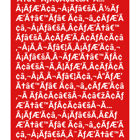
Â¡ÃƒÆ’Ã¢â‚¬Å¡Ãƒâ€šÃ‚Â½Ãƒ
Æ’Ã†â€™Ãƒâ€ Ã¢â‚¬â„¢ÃƒÆ’Ã
¢â‚¬Å¡Ãƒâ€šÃ‚Â¢ÃƒÆ’Ã†â€™
Ãƒâ€šÃ‚Â¢ÃƒÆ’Ã‚Â¢ÃƒÂ¢Ã¢â
‚¬Å¡Ã‚Â¬Ãƒâ€¦Ã‚Â¡ÃƒÆ’Ã¢â‚¬
Å¡Ãƒâ€šÃ‚Â¬ÃƒÆ’Ã†â€™ÃƒÂ¢
Ã¢â€šÂ¬Ã‚Â¦ÃƒÆ’Ã‚Â¢ÃƒÂ¢Ã
¢â‚¬Å¡Ã‚Â¬Ãƒâ€¦Ã¢â‚¬Å“ÃƒÆ’
Ã†â€™Ãƒâ€ Ã¢â‚¬â„¢ÃƒÆ’Ã¢â
‚¬Â ÃƒÂ¢Ã¢â€šÂ¬Ã¢â€žÂ¢Ãƒ
Æ’Ã†â€™ÃƒÂ¢Ã¢â€šÂ¬Ã…
Â¡ÃƒÆ’Ã¢â‚¬Å¡Ãƒâ€šÃ‚Â£Ãƒ
Æ’Ã†â€™Ãƒâ€ Ã¢â‚¬â„¢ÃƒÆ’Ã
¢â‚¬Å¡Ãƒâ€šÃ‚Â¯ÃƒÆ’Ã†â€™Ã