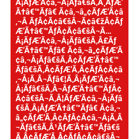
Â¡ÃƒÆ’Ã¢â‚¬Å¡Ãƒâ€šÃ‚Â¸ÃƒÆ’
Ã†â€™Ãƒâ€ Ã¢â‚¬â„¢ÃƒÆ’Ã¢â
‚¬Â ÃƒÂ¢Ã¢â€šÂ¬Ã¢â€žÂ¢Ãƒ
Æ’Ã†â€™ÃƒÂ¢Ã¢â€šÂ¬Ã…
Â¡ÃƒÆ’Ã¢â‚¬Å¡Ãƒâ€šÃ‚Â£Ãƒ
Æ’Ã†â€™Ãƒâ€ Ã¢â‚¬â„¢ÃƒÆ’Ã
¢â‚¬Å¡Ãƒâ€šÃ‚Â¢ÃƒÆ’Ã†â€™
Ãƒâ€šÃ‚Â¢ÃƒÆ’Ã‚Â¢ÃƒÂ¢Ã¢â
‚¬Å¡Ã‚Â¬Ãƒâ€¦Ã‚Â¡ÃƒÆ’Ã¢â‚¬
Å¡Ãƒâ€šÃ‚Â¬ÃƒÆ’Ã†â€™ÃƒÂ¢
Ã¢â€šÂ¬Ã‚Â¦ÃƒÆ’Ã¢â‚¬Å¡Ãƒâ
€šÃ‚Â¡ÃƒÆ’Ã†â€™Ãƒâ€ Ã¢â‚¬
â„¢ÃƒÆ’Ã‚Â¢ÃƒÂ¢Ã¢â‚¬Å¡Ã‚Â
¬Ãƒâ€šÃ‚Â¹ÃƒÆ’Ã†â€™Ãƒâ€š
Ã‚Â¢ÃƒÆ’Ã‚Â¢ÃƒÂ¢Ã¢â€šÂ¬