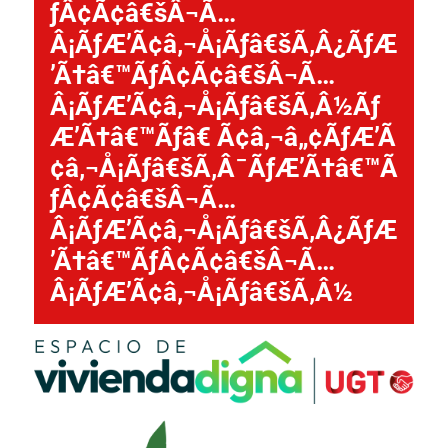
ƒÂ¢Ã¢â€šÂ¬Ã…
Â¡ÃƒÆ’Ã¢â‚¬Å¡Ãƒâ€šÃ‚Â¿ÃƒÆ
’Ã†â€™ÃƒÂ¢Ã¢â€šÂ¬Ã…
Â¡ÃƒÆ’Ã¢â‚¬Å¡Ãƒâ€šÃ‚Â½Ãƒ
Æ’Ã†â€™Ãƒâ€ Ã¢â‚¬â„¢ÃƒÆ’Ã
¢â‚¬Å¡Ãƒâ€šÃ‚Â¯ÃƒÆ’Ã†â€™Ã
ƒÂ¢Ã¢â€šÂ¬Ã…
Â¡ÃƒÆ’Ã¢â‚¬Å¡Ãƒâ€šÃ‚Â¿ÃƒÆ
’Ã†â€™ÃƒÂ¢Ã¢â€šÂ¬Ã…
Â¡ÃƒÆ’Ã¢â‚¬Å¡Ãƒâ€šÃ‚Â½