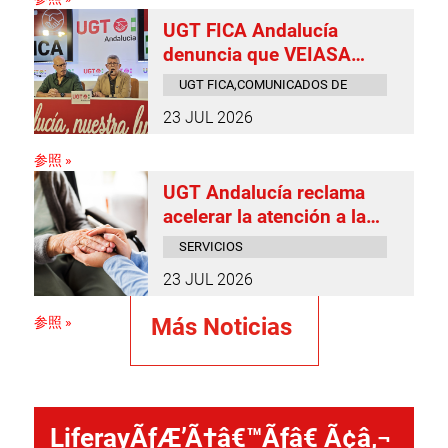
UGT FICA Andalucía
denuncia que VEIASA
sigue incumpliendo el
UGT FICA,COMUNICADOS DE
convenio colectivo cinco
PRENSA
23 JUL 2026
meses después de su firma
参照 »
UGT Andalucía reclama
acelerar la atención a la
dependencia y reducir
SERVICIOS
unas listas de espera que
SOCIALES,COMUNICADOS DE
23 JUL 2026
siguen siendo inaceptables
PRENSA
Más Noticias
参照 »
LiferayÃƒÆ’Ã†â€™Ãƒâ€ Ã¢â‚¬