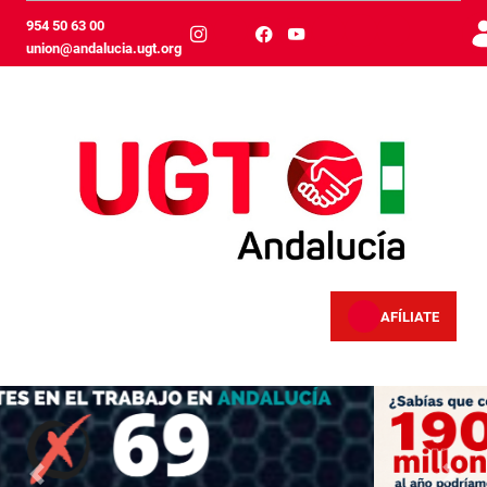
メインコンテンツにスキップ
954 50 63 00
union@andalucia.ugt.org
AFÍLIATE
Inicio
Anterior
Sigui