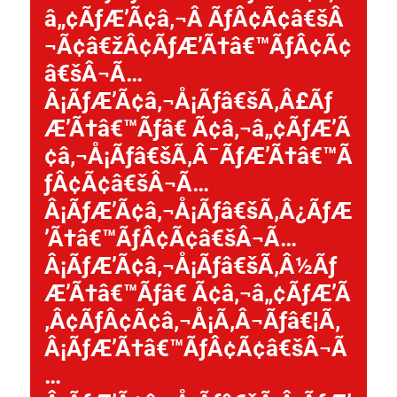
â„¢ÃƒÆ’Ã¢â‚¬Â ÃƒÂ¢Ã¢â€šÂ
¬Ã¢â€žÂ¢ÃƒÆ’Ã†â€™ÃƒÂ¢Ã¢
â€šÂ¬Ã…
Â¡ÃƒÆ’Ã¢â‚¬Å¡Ãƒâ€šÃ‚Â£Ãƒ
Æ’Ã†â€™Ãƒâ€ Ã¢â‚¬â„¢ÃƒÆ’Ã
¢â‚¬Å¡Ãƒâ€šÃ‚Â¯ÃƒÆ’Ã†â€™Ã
ƒÂ¢Ã¢â€šÂ¬Ã…
Â¡ÃƒÆ’Ã¢â‚¬Å¡Ãƒâ€šÃ‚Â¿ÃƒÆ
’Ã†â€™ÃƒÂ¢Ã¢â€šÂ¬Ã…
Â¡ÃƒÆ’Ã¢â‚¬Å¡Ãƒâ€šÃ‚Â½Ãƒ
Æ’Ã†â€™Ãƒâ€ Ã¢â‚¬â„¢ÃƒÆ’Ã
‚Â¢ÃƒÂ¢Ã¢â‚¬Å¡Ã‚Â¬Ãƒâ€¦Ã‚
Â¡ÃƒÆ’Ã†â€™ÃƒÂ¢Ã¢â€šÂ¬Ã
…