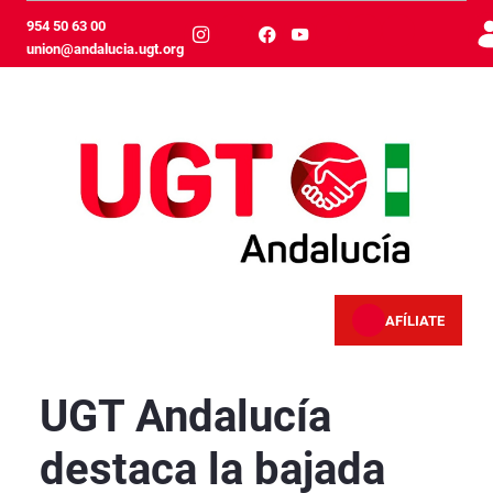
跳转到主内容
954 50 63 00
union@andalucia.ugt.org
AFÍLIATE
UGT Andalucía destaca la bajada del paro en a
UGT Andalucía
destaca la bajada