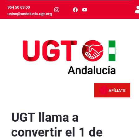
Saut au contenu principal
954 50 63 00
union@andalucia.ugt.org
AFÍLIATE
UGT llama a convertir el 1 de mayo en un &#34
UGT llama a
convertir el 1 de