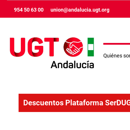
Saut au contenu principal
954 50 63 00
union@andalucia.ugt.org
Quiénes s
Descuentos Plataforma SerDUGT
Descuentos Plataforma SerDU