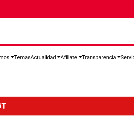
omos
Temas
Actualidad
Afíliate
Transparencia
Servi
GT