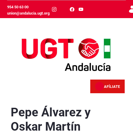
Saut au contenu principal
954 50 63 00
union@andalucia.ugt.org
AFÍLIATE
Pepe Álvarez y Oskar Martín participan este 
Pepe Álvarez y
Oskar Martín