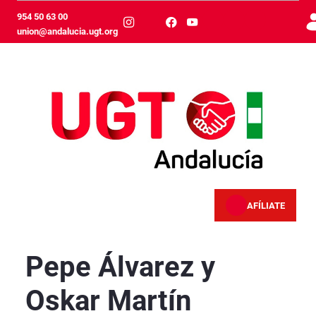
跳转到主内容
954 50 63 00
union@andalucia.ugt.org
AFÍLIATE
Pepe Álvarez y Oskar Martín participan en Gr
Pepe Álvarez y
Oskar Martín