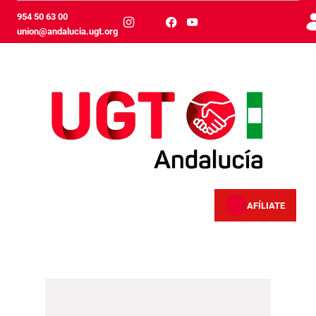
跳转到主内容
954 50 63 00
union@andalucia.ugt.org
AFÍLIATE
Europa