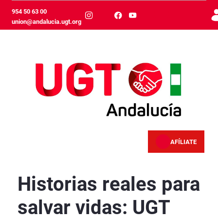
Skip to Main Content
954 50 63 00
union@andalucia.ugt.org
AFÍLIATE
Historias reales para salvar vidas: UGT Anda
Historias reales para
salvar vidas: UGT