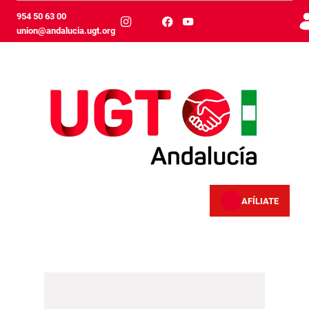
Skip to Main Content
954 50 63 00
union@andalucia.ugt.org
AFÍLIATE
Paro