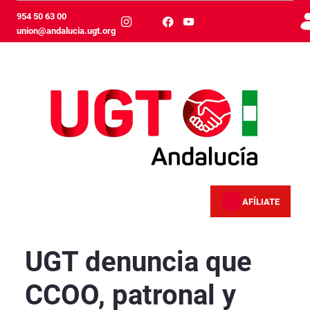
Skip to Main Content
954 50 63 00
union@andalucia.ugt.org
AFÍLIATE
UGT denuncia que CCOO, patronal y CSIF vende
UGT denuncia que
CCOO, patronal y