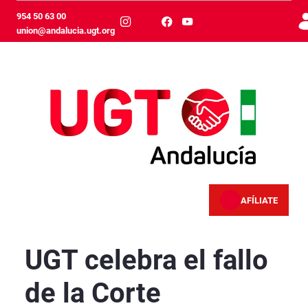
Skip to Main Content
954 50 63 00
union@andalucia.ugt.org
AFÍLIATE
UGT celebra el fallo de la Corte Internaciona
UGT celebra el fallo
de la Corte