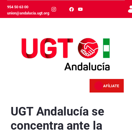
Skip to Main Content
954 50 63 00
union@andalucia.ugt.org
AFÍLIATE
UGT Andalucía se concentra ante la Consejerí
UGT Andalucía se
concentra ante la