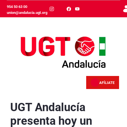
Skip to Main Content
954 50 63 00
union@andalucia.ugt.org
AFÍLIATE
UGT Andalucía presenta hoy un nuevo documen
UGT Andalucía
presenta hoy un