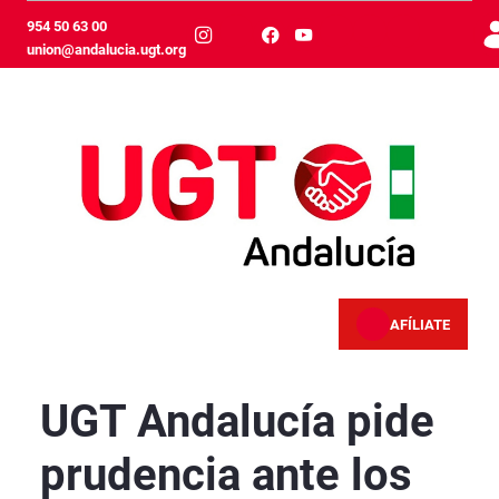
Skip to Main Content
954 50 63 00
union@andalucia.ugt.org
AFÍLIATE
UGT Andalucía pide prudencia ante los avisos 
UGT Andalucía pide
prudencia ante los