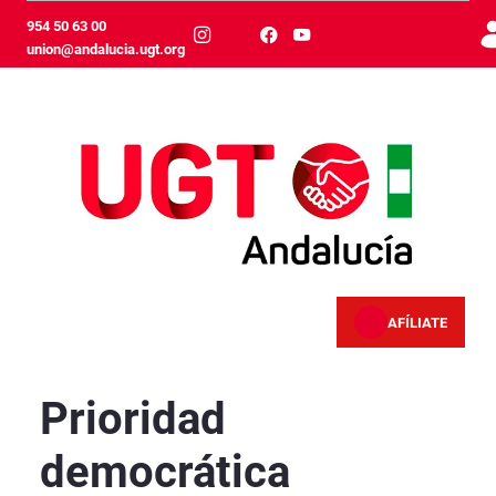
Skip to Main Content
954 50 63 00
union@andalucia.ugt.org
AFÍLIATE
Prioridad democrática
Prioridad
democrática