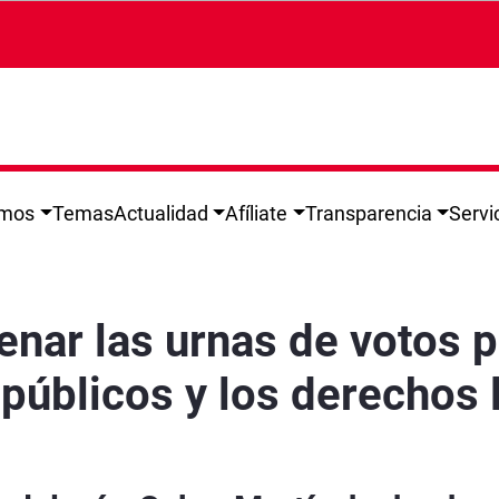
omos
Temas
Actualidad
Afíliate
Transparencia
Servi
 progresistas para defender los servicios públ
lenar las urnas de votos 
 públicos y los derechos 