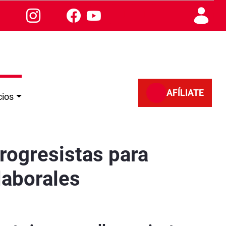
AFÍLIATE
cios
icos y los derechos laborales
progresistas para
laborales