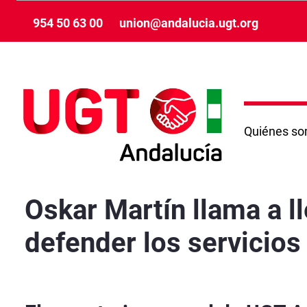
Skip to Main Content
954 50 63 00
union@andalucia.ugt.org
Quiénes s
Oskar Martín llama a llenar las urnas de votos
Oskar Martín llama a l
defender los servicios