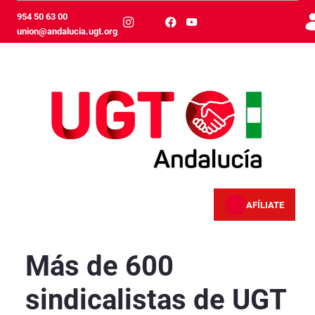
Skip to Main Content
954 50 63 00
union@andalucia.ugt.org
AFÍLIATE
Más de 600 sindicalistas de UGT Andalucía par
Más de 600
sindicalistas de UGT