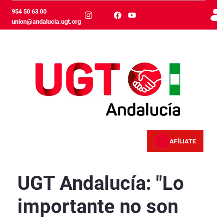
Skip to Main Content
954 50 63 00
union@andalucia.ugt.org
AFÍLIATE
Lo importante no son los nombres sino las pol
UGT Andalucía: "Lo
importante no son