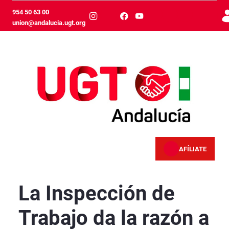
Skip to Main Content
954 50 63 00
union@andalucia.ugt.org
AFÍLIATE
La Inspección de Trabajo da la razón a FeSMC 
La Inspección de
Trabajo da la razón a