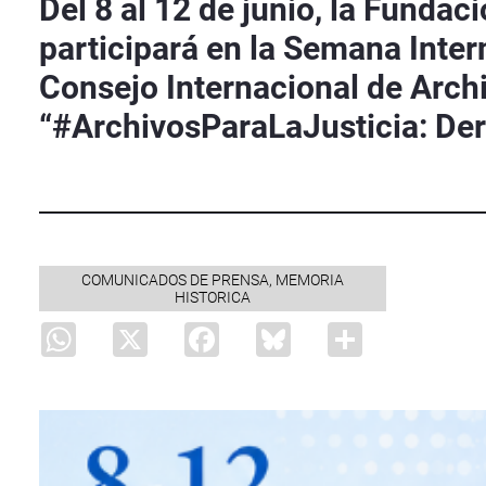
Del 8 al 12 de junio, la Funda
participará en la Semana Inter
Consejo Internacional de Archi
“#ArchivosParaLaJusticia: Der
COMUNICADOS DE PRENSA, MEMORIA
HISTORICA
WhatsApp
X
Facebook
Bluesky
Share