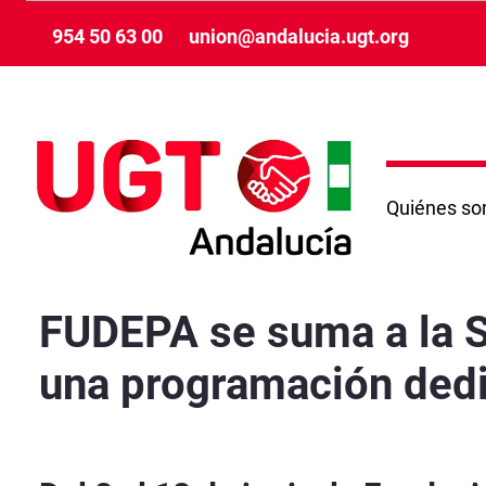
Skip to Main Content
954 50 63 00
union@andalucia.ugt.org
Quiénes s
FUDEPA se suma a la Semana Internacional de
FUDEPA se suma a la S
una programación dedi