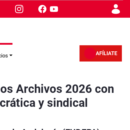
AFÍLIATE
cios
icada a la memoria democrática y sindical
los Archivos 2026 con
ática y sindical