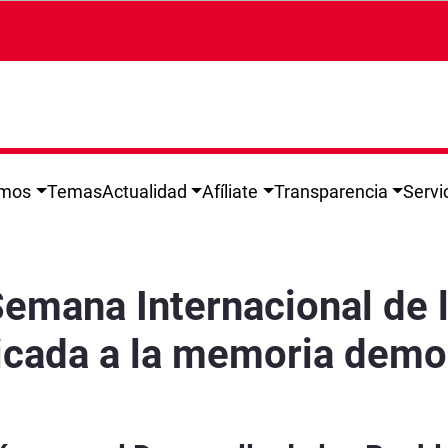
omos
Temas
Actualidad
Afíliate
Transparencia
Servi
 los Archivos 2026 con una programación ded
emana Internacional de 
cada a la memoria democr