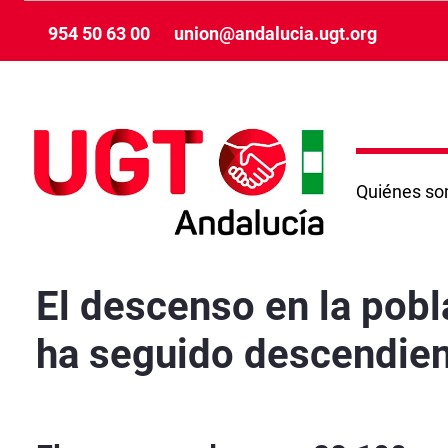
Skip to Main Content
954 50 63 00
union@andalucia.ugt.org
Quiénes s
El descenso en la población activa empaña un 
El descenso en la pobl
ha seguido descendien