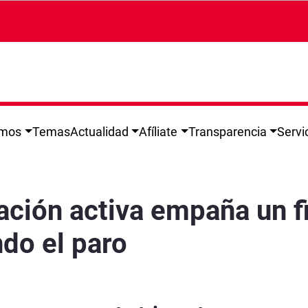
omos
Temas
Actualidad
Afíliate
Transparencia
Servi
final de año en el que ha seguido descendiend
ación activa empaña un fi
do el paro