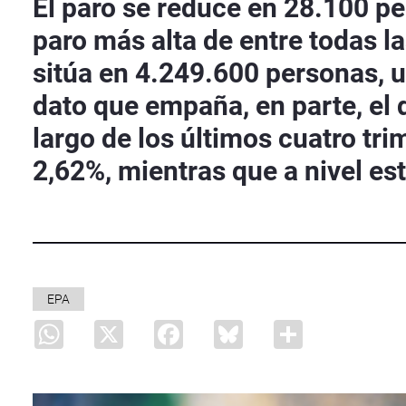
El paro se reduce en 28.100 p
paro más alta de entre todas 
sitúa en 4.249.600 personas, u
dato que empaña, en parte, el d
largo de los últimos cuatro tr
2,62%, mientras que a nivel es
EPA
WhatsApp
X
Facebook
Bluesky
Share