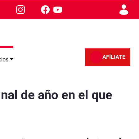
AFÍLIATE
cios
o el paro
nal de año en el que