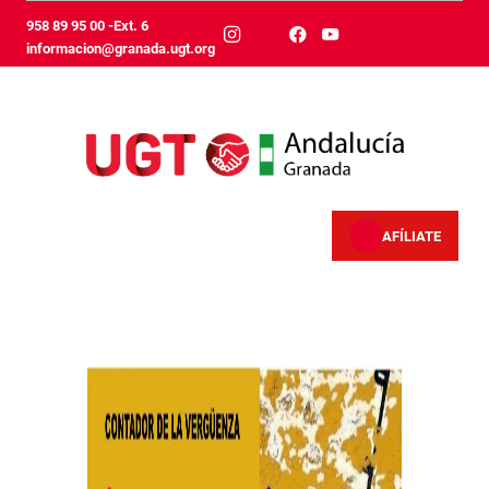
Pular para o Conteúdo principal
958 89 95 00 -Ext. 6
informacion@granada.ugt.org
AFÍLIATE
Inicio - Granada