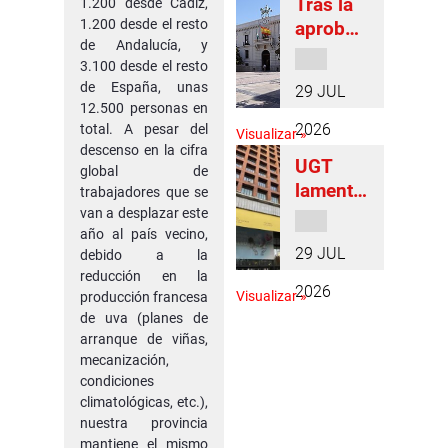
Tras la
1.200 desde Cádiz,
Granada
as ante
la
1.200 desde el resto
aprobac
por un
la
normati
de Andalucía, y
ión del
presunt
saturaci
3.100 desde el resto
va en
III Plan
o
ón de
de España, unas
29 JUL
esta
de
asesinat
12.500 personas en
los
materia
Igualda
o
2026
total. A pesar del
centros
Visualizar »
d en el
descenso en la cifra
machist
de salud
UGT
Ayunta
global de
a en
lamenta
trabajadores que se
miento
Barcelo
que
van a desplazar este
de
na el
año al país vecino,
Granada
Granada
pasado
29 JUL
debido a la
se
, UGT
28 de
reducción en la
quede
exige su
2026
julio
Visualizar »
producción francesa
sin la
implant
de uva (planes de
Agencia
ación en
arranque de viñas,
Estatal
mecanización,
la RPT
de
condiciones
climatológicas, etc.),
Salud
nuestra provincia
Pública
mantiene el mismo