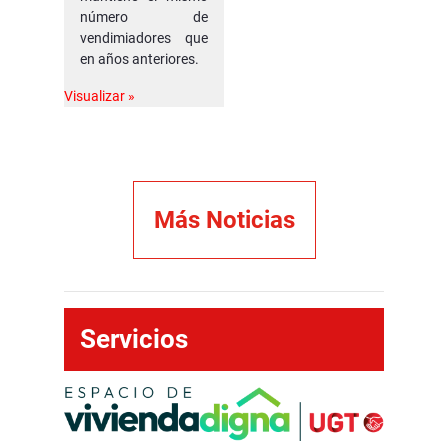
y señala
número de
la
vendimiadores que
incertid
en años anteriores.
umbre
Visualizar »
de la
EASP
como
factor
decisivo
Más Noticias
Servicios