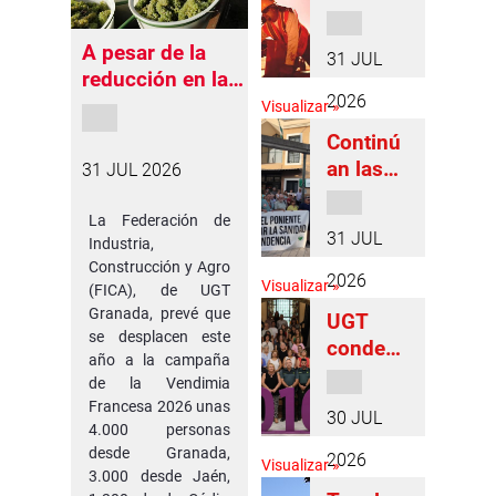
la
concien
A pesar de la
31 JUL
ciación
reducción en la
en la
2026
producción
Visualizar »
protecci
francesa de uva,
Continú
ón de
se mantiene en
an las
31 JUL 2026
los
4.000 el número
moviliza
trabajad
de
ciones
La Federación de
ores
vendimiadores
31 JUL
Industria,
en
frente al
granadinos que
Construcción y Agro
Atarfe y
calor en
2026
Visualizar »
se van a
(FICA), de UGT
Santa
Granada
Granada, prevé que
desplazar al país
UGT
Fe para
, pero
se desplacen este
vecino
conden
reclama
continu
año a la campaña
a y
r un
de la Vendimia
ará
muestra
tercer
Francesa 2026 unas
vigilante
30 JUL
su
4.000 personas
equipo
para
repulsa
desde Granada,
de
2026
que se
Visualizar »
3.000 desde Jaén,
en
urgenci
cumpla