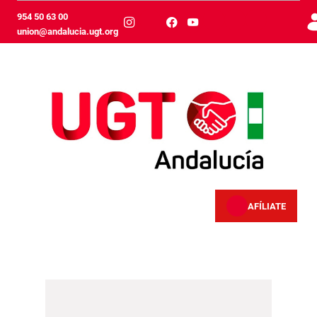
Pular para o Conteúdo principal
954 50 63 00
union@andalucia.ugt.org
AFÍLIATE
Paro