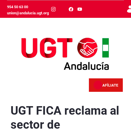
Ugrás a fő tartalomhoz
954 50 63 00
union@andalucia.ugt.org
AFÍLIATE
UGT FICA reclama al sector de construcción el
UGT FICA reclama al
sector de