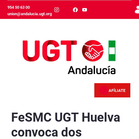
Ugrás a fő tartalomhoz
954 50 63 00
union@andalucia.ugt.org
AFÍLIATE
FeSMC UGT Huelva convoca dos concentraciones
FeSMC UGT Huelva
convoca dos