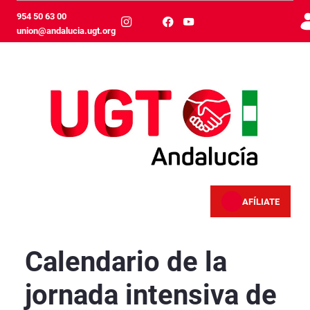
Ugrás a fő tartalomhoz
954 50 63 00
union@andalucia.ugt.org
AFÍLIATE
Calendario de la jornada intensiva de verano e
Calendario de la
jornada intensiva de